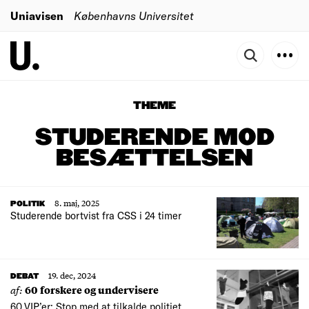
Uniavisen
Københavns Universitet
THEME
STUDERENDE MOD
BESÆTTELSEN
8. maj, 2025
POLITIK
Studerende bortvist fra CSS i 24 timer
19. dec, 2024
DEBAT
af:
60 forskere og undervisere
60 VIP’er: Stop med at tilkalde politiet