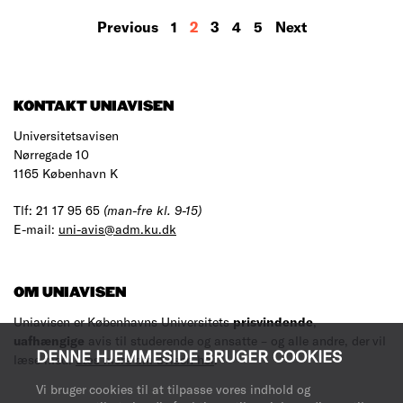
MORE
Previous
1
2
3
4
5
Next
RESULTS
KONTAKT UNIAVISEN
Universitetsavisen
Nørregade 10
1165 København K
Tlf: 21 17 95 65
(man-fre kl. 9-15)
E-mail:
uni-avis@adm.ku.dk
OM UNIAVISEN
Uniavisen er Københavns Universitets
prisvindende
,
uafhængige
avis til studerende og ansatte – og alle andre, der vil
DENNE HJEMMESIDE BRUGER COOKIES
læse med.
Læs mere om avisen her
.
Vi bruger cookies til at tilpasse vores indhold og