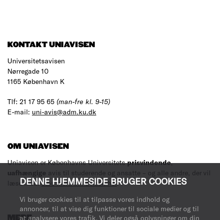
KONTAKT UNIAVISEN
Universitetsavisen
Nørregade 10
1165 København K
Tlf: 21 17 95 65
(man-fre kl. 9-15)
E-mail:
uni-avis@adm.ku.dk
OM UNIAVISEN
Uniavisen er Københavns Universitets
prisvindende
,
uafhængige
avis til studerende og ansatte – og alle andre, der vil
DENNE HJEMMESIDE BRUGER COOKIES
læse med.
Læs mere om avisen her
.
Vi bruger cookies til at tilpasse vores indhold og
annoncer, til at vise dig funktioner til sociale medier og til
at analysere vores trafik. Vi deler også oplysninger om din
MERE