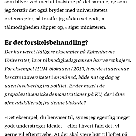
som bliver ved med at insistere på det samme, og som
jeg forstår det også bryder med universitetets
ordensregler, så forstår jeg sådan set godt, at
tålmodigheden slipper op,« siger ministeren.
Er det forskelsbehandling?
Der har været tidligere eksempler på Københavns
Universitet, hvor tålmodighedsgrænsen har været højere.
For eksempel HUM-blokaden i 2019, hvor de studerende
besatte universitetet i en måned, både nat og dag og
uden involvering fra politiet. Er der noget i de
propalæstinensiske demonstrationer på KU, der i dine
øjne adskiller sig fra denne blokade?
»Det eksempel, du henviser til, synes jeg egentlig meget
godt understreger idealet – eller i hvert fald det, vi
gerne vil efterstræbe: At der skal være højt til loftet på