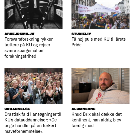
ARBEJDSMILJØ
STUDIELIV
Forsvarsforskning rykker
Få høj puls med KU til årets
tættere på KU og rejser
Pride
svære spørgsmål om
forskningsfrihed
UDDANNELSE
ALUMNERNE
Drastisk fald i ansøgninger til
Knud Brix skal dække det
KU's datauddannelser: »De
kontinent, han aldrig blev
unge handler på en forkert
færdig med
mavefornemmelse«