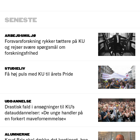
SENESTE
ARBEJDSMILJØ
Forsvarsforskning rykker tættere på KU
og rejser svære spørgsmål om
forskningsfrihed
STUDIELIV
Få høj puls med KU til årets Pride
UDDANNELSE
Drastisk fald i ansøgninger til KU's
datauddannelser: »De unge handler på
en forkert mavefornemmelse«
ALUMNERNE
Knud Brix skal dække det kontinent, han