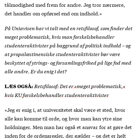
tålmodighed med frem for andre. Jeg tror nærmere,
det handler om opførsel end om indhold.«
På Uniavisen har vi talt med en retsfilosof, som finder det
meget problematisk, hvis man forskelsbehandler
studenteraktivister på baggrund af politisk indhold – og
at propalæstinensiske studenteraktivister bør være
beskyttet af ytrings- og forsamlingsfrihed på lige fod med
alle andre. Er du enig i det?
Retsfilosof: Det er »meget problematisk,«
LÆS OGSÅ:
hvis KU forskelsbehandler studenteraktivister
»Jeg er enig i, at universitetet skal være et sted, hvor
alle kan komme til orde, og hvor man kan ytre sine
holdninger. Men man har også et ansvar for at gøre det
inden for de ordensregler, der gælder – og det er helt