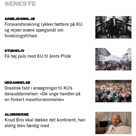
SENESTE
ARBEJDSMILJØ
Forsvarsforskning rykker tættere på KU
og rejser svære spørgsmål om
forskningsfrihed
STUDIELIV
Få høj puls med KU til årets Pride
UDDANNELSE
Drastisk fald i ansøgninger til KU's
datauddannelser: »De unge handler på
en forkert mavefornemmelse«
ALUMNERNE
Knud Brix skal dække det kontinent, han
aldrig blev færdig med