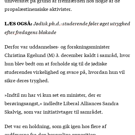
universitet på grund af fremfærden hos nogle af de
propalæstinensiske aktivister.
Jødisk ph.d.-studerende føler øget utryghed
LÆS OGSÅ:
efter fredagens blokade
Derfor var uddannelses- og forskningsminister
Christina Egelund (M) 3. december kaldt i samråd, hvor
hun blev bedt om at forholde sig til de jødiske
studerendes virkelighed og svare på, hvordan hun vil
sikre deres tryghed.
»Indtil nu har vi kun set en minister, der er
berøringsangst,« indledte Liberal Alliances Sandra
Skalvig, som var initiativtager til samrådet.
Det var en holdning, som gik igen hos flere af
ordførerne fra den borgerlige opposition.