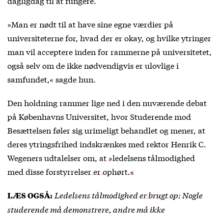
dagligdag til at fungere.
»Man er nødt til at have sine egne værdier på
universiteterne for, hvad der er okay, og hvilke ytringer
man vil acceptere inden for rammerne på universitetet,
også selv om de ikke nødvendigvis er ulovlige i
samfundet,« sagde hun.
Den holdning rammer lige ned i den nuværende debat
på Københavns Universitet, hvor
Studerende mod
Besættelsen føler sig urimeligt behandlet
og mener, at
deres ytringsfrihed indskrænkes med rektor Henrik C.
Wegeners udtalelser om, at
»ledelsens tålmodighed
med disse forstyrrelser er ophørt.«
Ledelsens tålmodighed er brugt op: Nogle
LÆS OGSÅ:
studerende må demonstrere, andre må ikke