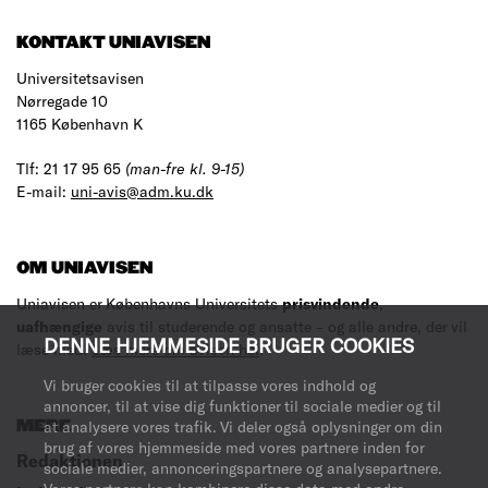
KONTAKT UNIAVISEN
Universitetsavisen
Nørregade 10
1165 København K
Tlf: 21 17 95 65
(man-fre kl. 9-15)
E-mail:
uni-avis@adm.ku.dk
OM UNIAVISEN
Uniavisen er Københavns Universitets
prisvindende
,
uafhængige
avis til studerende og ansatte – og alle andre, der vil
DENNE HJEMMESIDE BRUGER COOKIES
læse med.
Læs mere om avisen her
.
Vi bruger cookies til at tilpasse vores indhold og
annoncer, til at vise dig funktioner til sociale medier og til
MERE
at analysere vores trafik. Vi deler også oplysninger om din
brug af vores hjemmeside med vores partnere inden for
Redaktionen
sociale medier, annonceringspartnere og analysepartnere.