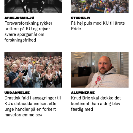
ARBEJDSMILJØ
STUDIELIV
Forsvarsforskning rykker
Få høj puls med KU til årets
tættere på KU og rejser
Pride
svære spørgsmål om
forskningsfrihed
UDDANNELSE
ALUMNERNE
Drastisk fald i ansøgninger til
Knud Brix skal dække det
KU's datauddannelser: »De
kontinent, han aldrig blev
unge handler på en forkert
færdig med
mavefornemmelse«