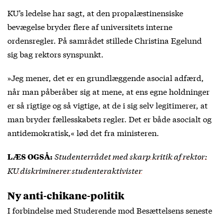
KU’s ledelse har sagt, at den propalæstinensiske
bevægelse bryder flere af universitets interne
ordensregler. På samrådet stillede Christina Egelund
sig bag rektors synspunkt.
»Jeg mener, det er en grundlæggende asocial adfærd,
når man påberåber sig at mene, at ens egne holdninger
er så rigtige og så vigtige, at de i sig selv legitimerer, at
man bryder fællesskabets regler. Det er både asocialt og
antidemokratisk,« lød det fra ministeren.
Studenterrådet med skarp kritik af rektor:
LÆS OGSÅ:
KU diskriminerer studenteraktivister
Ny anti-chikane-politik
I forbindelse med Studerende mod Besættelsens seneste