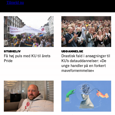
Tilmeld nu
STUDIELIV
UDDANNELSE
Få høj puls med KU til årets
Drastisk fald i ansøgninger til
Pride
KU's datauddannelser: »De
unge handler på en forkert
mavefornemmelse«