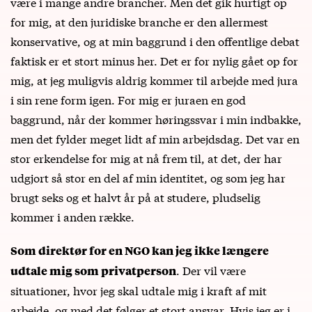
være i mange andre brancher. Men det gik hurtigt op
for mig, at den juridiske branche er den allermest
konservative, og at min baggrund i den offentlige debat
faktisk er et stort minus her. Det er for nylig gået op for
mig, at jeg muligvis aldrig kommer til arbejde med jura
i sin rene form igen. For mig er juraen en god
baggrund, når der kommer høringssvar i min indbakke,
men det fylder meget lidt af min arbejdsdag. Det var en
stor erkendelse for mig at nå frem til, at det, der har
udgjort så stor en del af min identitet, og som jeg har
brugt seks og et halvt år på at studere, pludselig
kommer i anden række.
Som direktør for en NGO kan jeg ikke længere
. Der vil være
udtale mig som privatperson
situationer, hvor jeg skal udtale mig i kraft af mit
arbejde, og med det følger et stort ansvar. Hvis jeg er i