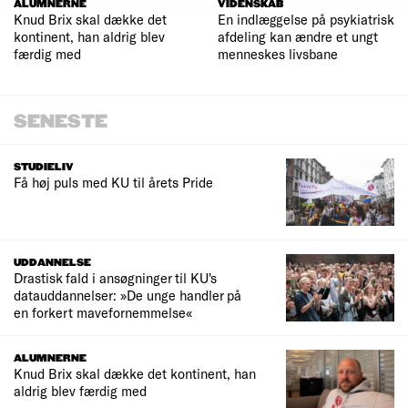
ALUMNERNE
VIDENSKAB
Knud Brix skal dække det
En indlæggelse på psykiatrisk
kontinent, han aldrig blev
afdeling kan ændre et ungt
færdig med
menneskes livsbane
SENESTE
STUDIELIV
Få høj puls med KU til årets Pride
UDDANNELSE
Drastisk fald i ansøgninger til KU's
datauddannelser: »De unge handler på
en forkert mavefornemmelse«
ALUMNERNE
Knud Brix skal dække det kontinent, han
aldrig blev færdig med