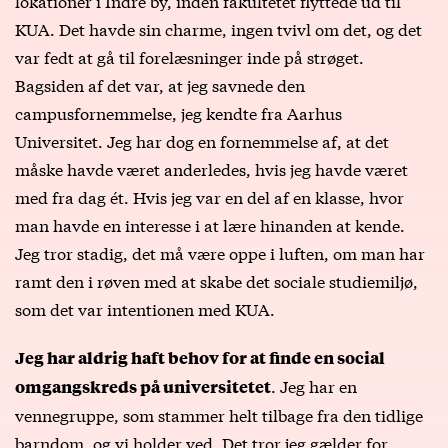
lokationer i Indre by, inden fakultetet flyttede ud til
KUA. Det havde sin charme, ingen tvivl om det, og det
var fedt at gå til forelæsninger inde på strøget.
Bagsiden af det var, at jeg savnede den
campusfornemmelse, jeg kendte fra Aarhus
Universitet. Jeg har dog en fornemmelse af, at det
måske havde været anderledes, hvis jeg havde været
med fra dag ét. Hvis jeg var en del af en klasse, hvor
man havde en interesse i at lære hinanden at kende.
Jeg tror stadig, det må være oppe i luften, om man har
ramt den i røven med at skabe det sociale studiemiljø,
som det var intentionen med KUA.
Jeg har aldrig haft behov for at finde en social
. Jeg har en
omgangskreds på universitetet
vennegruppe, som stammer helt tilbage fra den tidlige
barndom, og vi holder ved. Det tror jeg gælder for