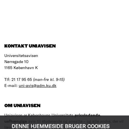
KONTAKT UNIAVISEN
Universitetsavisen
Nørregade 10
1165 København K
Tlf: 21 17 95 65
(man-fre kl. 9-15)
E-mail:
uni-avis@adm.ku.dk
OM UNIAVISEN
Uniavisen er Københavns Universitets
prisvindende
,
uafhængige
avis til studerende og ansatte – og alle andre, der vil
DENNE HJEMMESIDE BRUGER COOKIES
læse med.
Læs mere om avisen her
.