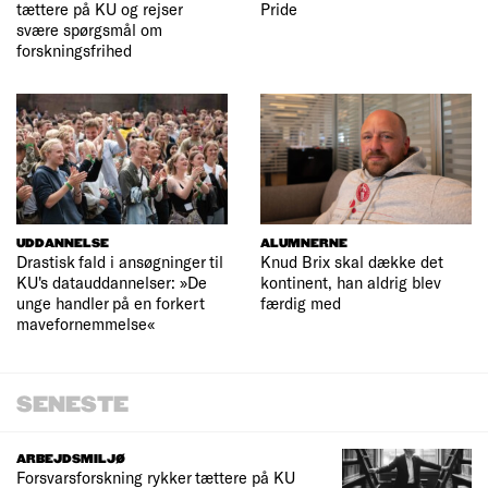
tættere på KU og rejser
Pride
svære spørgsmål om
forskningsfrihed
UDDANNELSE
ALUMNERNE
Drastisk fald i ansøgninger til
Knud Brix skal dække det
KU's datauddannelser: »De
kontinent, han aldrig blev
unge handler på en forkert
færdig med
mavefornemmelse«
SENESTE
ARBEJDSMILJØ
Forsvarsforskning rykker tættere på KU