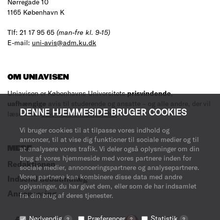
Nørregade 10
1165 København K
Tlf: 21 17 95 65
(man-fre kl. 9-15)
E-mail:
uni-avis@adm.ku.dk
OM UNIAVISEN
Uniavisen er Københavns Universitets
prisvindende
,
uafhængige
avis til studerende og ansatte – og alle andre, der vil
DENNE HJEMMESIDE BRUGER COOKIES
læse med.
Læs mere om avisen her
.
Vi bruger cookies til at tilpasse vores indhold og
annoncer, til at vise dig funktioner til sociale medier og til
MERE
at analysere vores trafik. Vi deler også oplysninger om din
brug af vores hjemmeside med vores partnere inden for
Redaktionen
sociale medier, annonceringspartnere og analysepartnere.
Vores partnere kan kombinere disse data med andre
Indsend debatindlæg
oplysninger, du har givet dem, eller som de har indsamlet
Annoncering
fra din brug af deres tjenester.
Nødvendig
Præferencer
Statistik
?
?
?