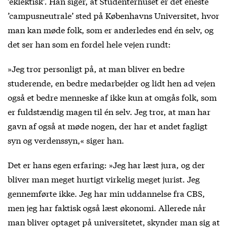
’eklektisk’. Han siger, at Studenterhuset er det eneste
’campusneutrale’ sted på Københavns Universitet, hvor
man kan møde folk, som er anderledes end én selv, og
det ser han som en fordel hele vejen rundt:
»Jeg tror personligt på, at man bliver en bedre
studerende, en bedre medarbejder og lidt hen ad vejen
også et bedre menneske af ikke kun at omgås folk, som
er fuldstændig magen til én selv. Jeg tror, at man har
gavn af også at møde nogen, der har et andet fagligt
syn og verdenssyn,« siger han.
Det er hans egen erfaring: »Jeg har læst jura, og der
bliver man meget hurtigt virkelig meget jurist. Jeg
gennemførte ikke. Jeg har min uddannelse fra CBS,
men jeg har faktisk også læst økonomi. Allerede når
man bliver optaget på universitetet, skynder man sig at