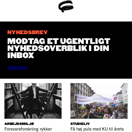
NYHEDSBREV
MODTAG ET UGENTLIGT
NYHEDSOVERBLIK I DIN
INBOX
Tilmeld nu
ARBEJDSMILJØ
STUDIELIV
Forsvarsforskning rykker
Få høj puls med KU til årets