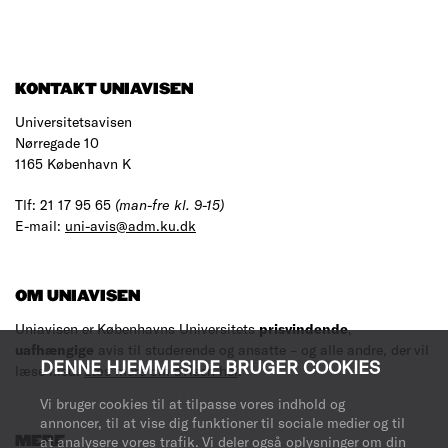
KONTAKT UNIAVISEN
Universitetsavisen
Nørregade 10
1165 København K
Tlf: 21 17 95 65
(man-fre kl. 9-15)
E-mail:
uni-avis@adm.ku.dk
OM UNIAVISEN
Uniavisen er Københavns Universitets
prisvindende
,
uafhængige
avis til studerende og ansatte – og alle andre, der vil
DENNE HJEMMESIDE BRUGER COOKIES
læse med.
Læs mere om avisen her
.
Vi bruger cookies til at tilpasse vores indhold og
annoncer, til at vise dig funktioner til sociale medier og til
MERE
at analysere vores trafik. Vi deler også oplysninger om din