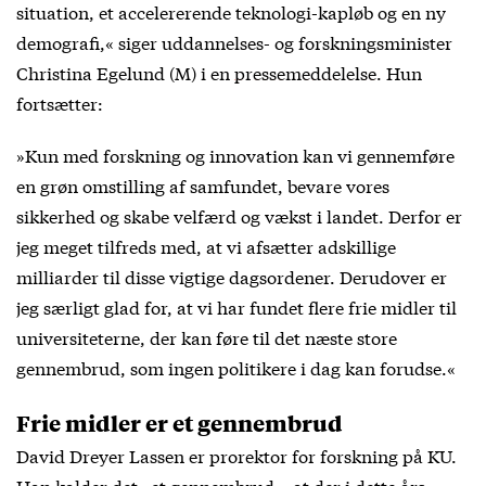
situation, et accelererende teknologi-kapløb og en ny
demografi,« siger uddannelses- og forskningsminister
Christina Egelund (M) i en
pressemeddelelse
. Hun
fortsætter:
»Kun med forskning og innovation kan vi gennemføre
en grøn omstilling af samfundet, bevare vores
sikkerhed og skabe velfærd og vækst i landet. Derfor er
jeg meget tilfreds med, at vi afsætter adskillige
milliarder til disse vigtige dagsordener. Derudover er
jeg særligt glad for, at vi har fundet flere frie midler til
universiteterne, der kan føre til det næste store
gennembrud, som ingen politikere i dag kan forudse.«
Frie midler er et gennembrud
David Dreyer Lassen er prorektor for forskning på KU.
Han kalder det »et gennembrud,« at der i dette års