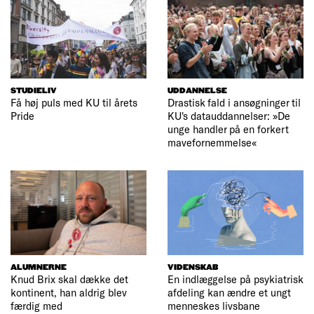
STUDIELIV
UDDANNELSE
Få høj puls med KU til årets
Drastisk fald i ansøgninger til
Pride
KU's datauddannelser: »De
unge handler på en forkert
mavefornemmelse«
ALUMNERNE
VIDENSKAB
Knud Brix skal dække det
En indlæggelse på psykiatrisk
kontinent, han aldrig blev
afdeling kan ændre et ungt
færdig med
menneskes livsbane