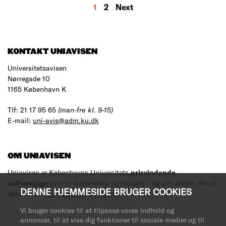
MORE
1
2
Next
RESULTS
KONTAKT UNIAVISEN
Universitetsavisen
Nørregade 10
1165 København K
Tlf: 21 17 95 65
(man-fre kl. 9-15)
E-mail:
uni-avis@adm.ku.dk
OM UNIAVISEN
Uniavisen er Københavns Universitets
prisvindende
,
uafhængige
avis til studerende og ansatte – og alle andre, der vil
DENNE HJEMMESIDE BRUGER COOKIES
læse med.
Læs mere om avisen her
.
Vi bruger cookies til at tilpasse vores indhold og
annoncer, til at vise dig funktioner til sociale medier og til