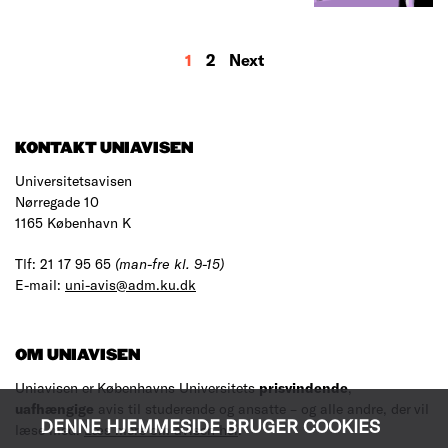
MORE
1
2
Next
RESULTS
KONTAKT UNIAVISEN
Universitetsavisen
Nørregade 10
1165 København K
Tlf: 21 17 95 65
(man-fre kl. 9-15)
E-mail:
uni-avis@adm.ku.dk
OM UNIAVISEN
Uniavisen er Københavns Universitets
prisvindende
,
uafhængige
avis til studerende og ansatte – og alle andre, der vil
DENNE HJEMMESIDE BRUGER COOKIES
læse med.
Læs mere om avisen her
.