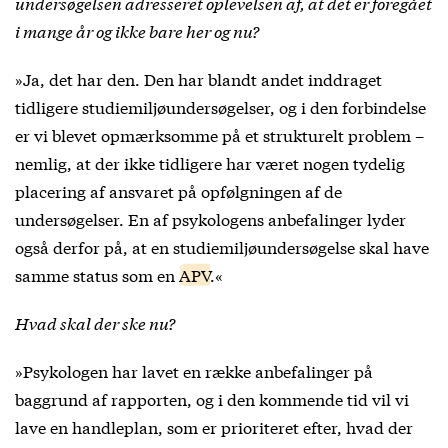
undersøgelsen adresseret oplevelsen af, at det er foregået
i mange år og ikke bare her og nu?
»Ja, det har den. Den har blandt andet inddraget
tidligere studiemiljøundersøgelser, og i den forbindelse
er vi blevet opmærksomme på et strukturelt problem –
nemlig, at der ikke tidligere har været nogen tydelig
placering af ansvaret på opfølgningen af de
undersøgelser. En af psykologens anbefalinger lyder
også derfor på, at en studiemiljøundersøgelse skal have
samme status som en
APV
.«
Hvad skal der ske nu?
»Psykologen har lavet en række anbefalinger på
baggrund af rapporten, og i den kommende tid vil vi
lave en handleplan, som er prioriteret efter, hvad der