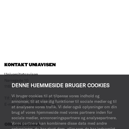
KONTAKT UNIAVISEN
Universitetsavisen
Nørregade 10
DENNE HJEMMESIDE BRUGER COOKIES
1165 København K
Vi bruger cookies til at tilpasse vores indhold og
Tlf: 21 17 95 65
(man-fre kl. 9-15)
annoncer, til at vise dig funktioner til sociale medier og til
E-mail:
uni-avis@adm.ku.dk
at analysere vores trafik. Vi deler også oplysninger om din
brug af vores hjemmeside med vores partnere inden for
sociale medier, annonceringspartnere og analysepartnere.
Vores partnere kan kombinere disse data med andre
OM UNIAVISEN
oplysninger, du har givet dem, eller som de har indsamlet