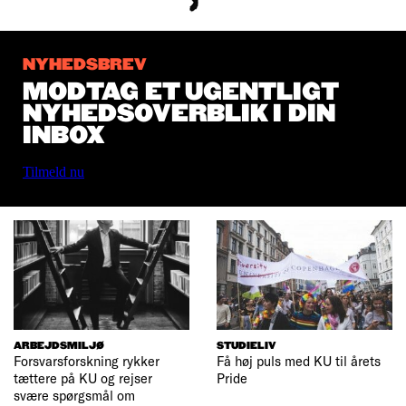
NYHEDSBREV
MODTAG ET UGENTLIGT
NYHEDSOVERBLIK I DIN
INBOX
Tilmeld nu
ARBEJDSMILJØ
STUDIELIV
Forsvarsforskning rykker
Få høj puls med KU til årets
tættere på KU og rejser
Pride
svære spørgsmål om