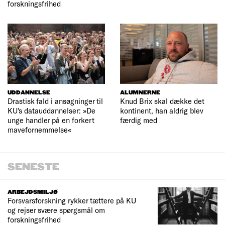
forskningsfrihed
UDDANNELSE
ALUMNERNE
Drastisk fald i ansøgninger til
Knud Brix skal dække det
KU's datauddannelser: »De
kontinent, han aldrig blev
unge handler på en forkert
færdig med
mavefornemmelse«
SENESTE
ARBEJDSMILJØ
Forsvarsforskning rykker tættere på KU
og rejser svære spørgsmål om
forskningsfrihed