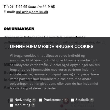
Tlf: 21 17 95 65
(man-fre kl. 9-15)
E-mail:
uni-avis@adm.ku.dk
OM UNIAVISEN
Uniavisen er Københavns Universitets
prisvindende
,
uafhængige
avis til studerende og ansatte – og alle andre, der vil
DENNE HJEMMESIDE BRUGER COOKIES
læse med.
Læs mere om avisen her
.
Vi bruger cookies til at tilpasse vores indhold og
annoncer, til at vise dig funktioner til sociale medier og til
at analysere vores trafik. Vi deler også oplysninger om din
MERE
brug af vores hjemmeside med vores partnere inden for
Redaktionen
sociale medier, annonceringspartnere og analysepartnere.
Vores partnere kan kombinere disse data med andre
Indsend debatindlæg
oplysninger, du har givet dem, eller som de har indsamlet
Annoncering
fra din brug af deres tjenester.
Nødvendig
Præferencer
Statistik
?
?
?
Marketing
?