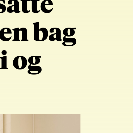
satte
sen bag
i og