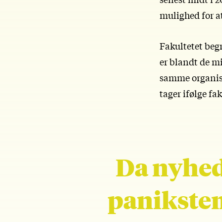
mulighed for a
Fakultetet beg
er blandt de m
samme organisa
tager ifølge fak
Da nyhede
panikstem