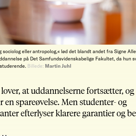
g sociolog eller antropolog,« lød det blandt andet fra Signe All
ddannelse på Det Samfundsvidenskabelige Fakultet, da hun s
 studerende.
Billede:
Martin Juhl
lover, at uddannelserne fortsætter, og
 en spareøvelse. Men studenter- og
ter efterlyser klarere garantier og be