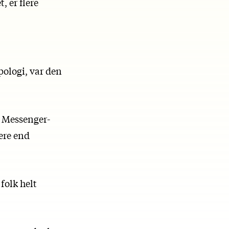
, er flere
pologi, var den
s Messenger-
ere end
folk helt