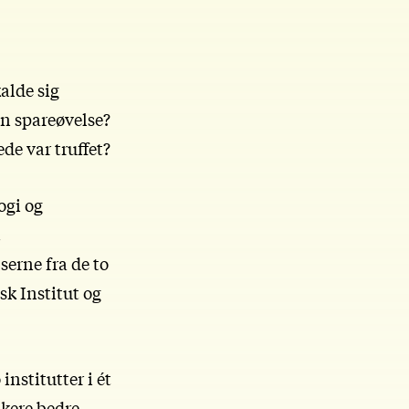
alde sig
en spareøvelse?
de var truffet?
ogi og
t
erne fra de to
sk Institut og
institutter i ét
skere bedre