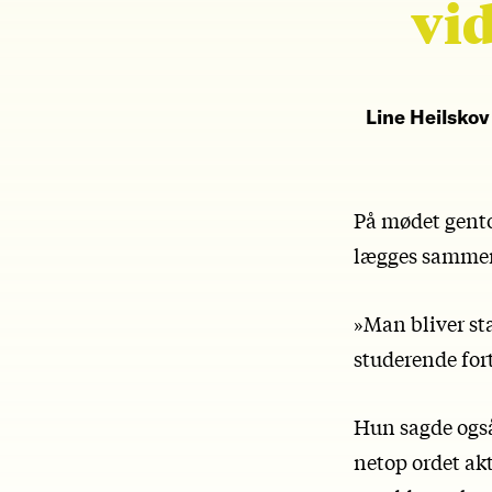
vid
Line Heilskov
På mødet gento
lægges samme
»Man bliver sta
studerende fort
Hun sagde også
netop ordet akt