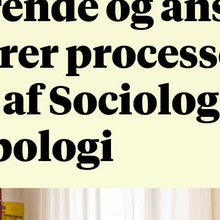
ende og an
erer proces
 af Sociolog
pologi