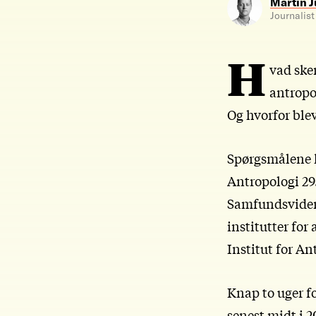
Martin J
Journalist
H
vad ske
antropol
Og hvorfor blev
Spørgsmålene k
Antropologi 29
Samfundsvidens
institutter fo
Institut for An
Knap to uger fo
senest midt i 