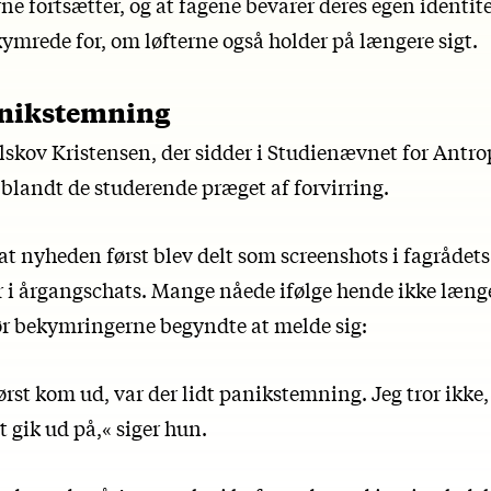
e fortsætter, og at fagene bevarer deres egen identitet
ymrede for, om løfterne også holder på længere sigt.
anikstemning
lskov Kristensen, der sidder i Studienævnet for Antro
 blandt de studerende præget af forvirring.
at nyheden først blev delt som screenshots i fagrådet
er i årgangschats. Mange nåede ifølge hende ikke læng
før bekymringerne begyndte at melde sig:
st kom ud, var der lidt panikstemning. Jeg tror ikke, 
t gik ud på,« siger hun.