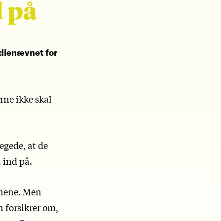
d på
udienævnet for
rne ikke skal
egede, at de
 ind på.
vnene. Men
n forsikrer om,