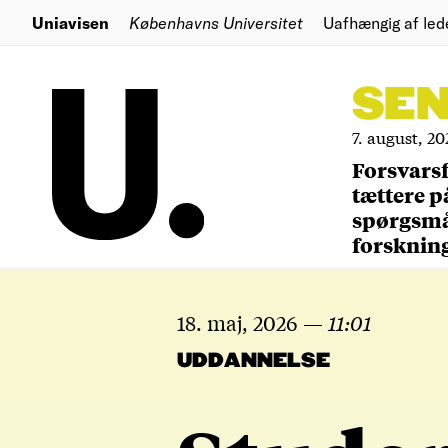
Uniavisen
Københavns Universitet
Uafhængig af led
SE
7. august, 20
Forsvars
tættere p
spørgsm
forsknin
18. maj, 2026
—
11:01
UDDANNELSE