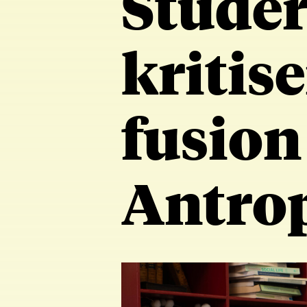
Studer
kritis
fusion
Antro