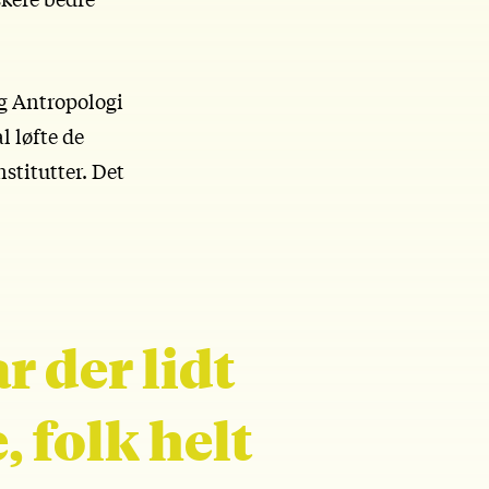
g Antropologi
l løfte de
stitutter. Det
r der lidt
 folk helt