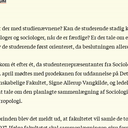
uhl
r der med studienævnene? Kan de studerende stadig k
oger og sociologer, når de er færdige? Er der tale om 
 de studerende først orienteret, da beslutningen allere
om ét efter ét, da studenterrepræsentanter fra Sociol
. april mødtes med prodekanen for uddannelse på De
kabelige Fakultet, Signe Allerup Vangkilde, og ledels
r at tale om den planlagte sammenlægning af Sociologi
tropologi.
rinden blev det meldt ud, at fakultetet vil samle de to 
2027. Ifølge fakultetet skal sammenlægningen give for