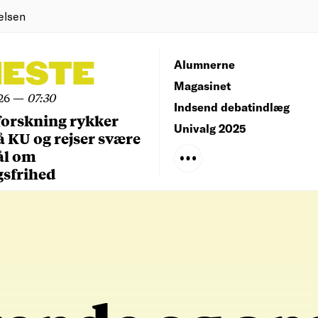
elsen
NESTE
Alumnerne
Magasinet
26
—
07:30
Indsend debatindlæg
forskning rykker
Univalg 2025
å KU og rejser svære
ål om
gsfrihed