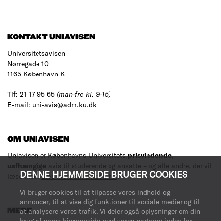
RESULTS
KONTAKT UNIAVISEN
Universitetsavisen
Nørregade 10
1165 København K
Tlf: 21 17 95 65
(man-fre kl. 9-15)
E-mail:
uni-avis@adm.ku.dk
OM UNIAVISEN
Uniavisen er Københavns Universitets
prisvindende
,
uafhængige
avis til studerende og ansatte – og alle andre, der vil
DENNE HJEMMESIDE BRUGER COOKIES
læse med.
Læs mere om avisen her
.
Vi bruger cookies til at tilpasse vores indhold og
annoncer, til at vise dig funktioner til sociale medier og til
at analysere vores trafik. Vi deler også oplysninger om din
MERE
brug af vores hjemmeside med vores partnere inden for