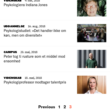
9. okt, 2018
VIDENSKAB
Psykologiens Indiana Jones
16. aug, 2018
UDDANNELSE
Psykologistudiet: »Det handler ikke om
køn, men om diversitet«
23. maj, 2018
CAMPUS
Peter tog ti rusture som et middel mod
ensomhed
18. maj, 2018
VIDENSKAB
Psykologiprofessor modtager talentpris
MORE
Previous
1
2
3