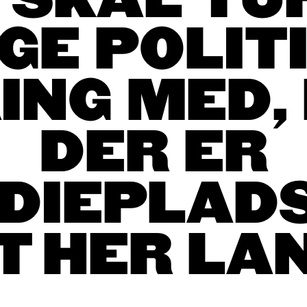
I SKAL TU
GE POLIT
ING MED,
DER ER
DIEPLADS
T HER LA