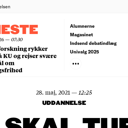
elsen
NESTE
Alumnerne
Magasinet
26
—
07:30
Indsend debatindlæg
forskning rykker
Univalg 2025
å KU og rejser svære
ål om
gsfrihed
28. maj, 2021
—
12:25
UDDANNELSE