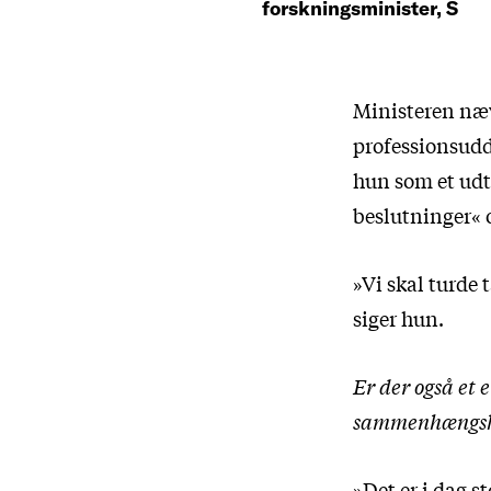
forskningsminister, S
Ministeren næv
professionsudda
hun som et udtr
beslutninger« 
»Vi skal turde 
siger hun.
Er der også et 
sammenhængskr
»Det er i dag s