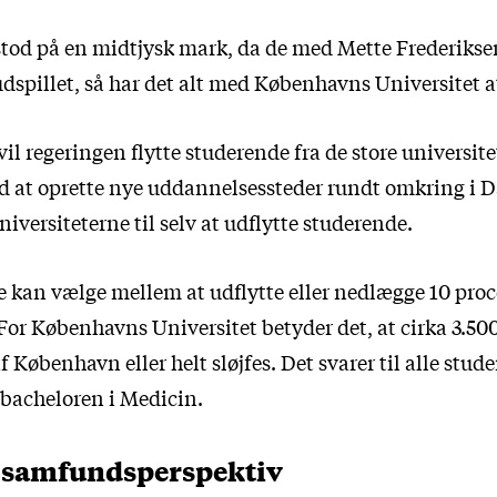
stod på en midtjysk mark, da de med Mette Frederikse
dspillet, så har det alt med Københavns Universitet a
vil regeringen flytte studerende fra de store universite
ed at oprette nye uddannelsessteder rundt omkring i
universiteterne til selv at udflytte studerende.
e kan vælge mellem at udflytte eller nedlægge 10 proc
For Københavns Universitet betyder det, at cirka 3.50
f København eller helt sløjfes. Det svarer til alle stu
bacheloren i Medicin.
r samfundsperspektiv