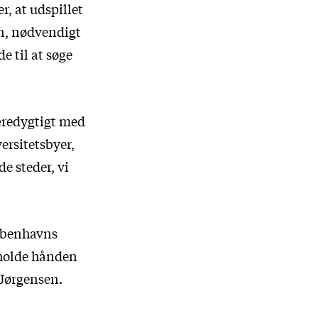
, at udspillet
un, nødvendigt
e til at søge
æredygtigt med
ersitetsbyer,
de steder, vi
Københavns
 holde hånden
Jørgensen.