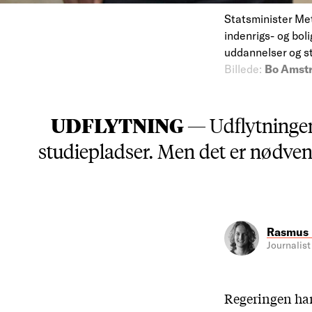
Statsminister Me
indenrigs- og bol
uddannelser og s
Billede:
Bo Amstr
UDFLYTNING —
Udflytningen
studiepladser. Men det er nødven
Rasmus 
Journalist
Regeringen har