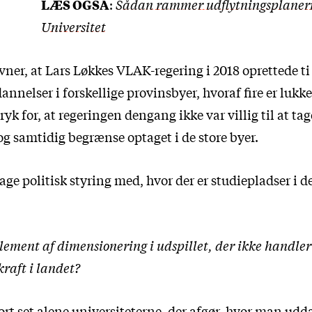
LÆS OGSÅ
:
Sådan rammer udflytningsplane
Universitet
ner, at Lars Løkkes VLAK-regering i 2018 oprettede ti
nnelser i forskellige provinsbyer, hvoraf fire er lukket
yk for, at regeringen dengang ikke var villig til at ta
og samtidig begrænse optaget i de store byer.
tage politisk styring med, hvor der er studiepladser i d
element af dimensionering i udspillet, der ikke handle
aft i landet?
tort set alene universiteterne, der afgør, hvor man udd