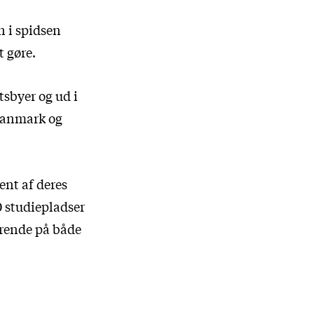
n i spidsen
t gøre.
tsbyer og ud i
 Danmark og
ent af deres
0 studiepladser
derende på både