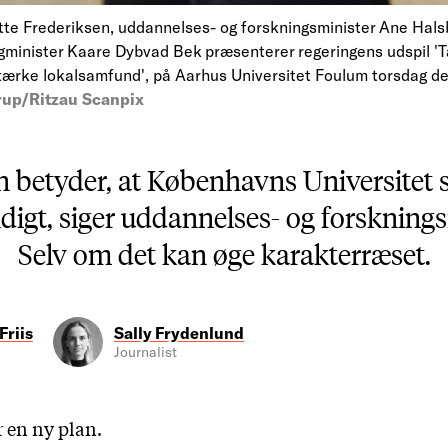
tte Frederiksen, uddannelses- og forskningsminister Ane Hal
igminister Kaare Dybvad Bek præsenterer regeringens udspil 'T
tærke lokalsamfund', på Aarhus Universitet Foulum torsdag de
up/Ritzau Scanpix
 betyder, at Københavns Universitet sk
digt, siger uddannelses- og forsknin
Selv om det kan øge karakterræset.
Friis
Sally Frydenlund
Journalist
 en ny plan.