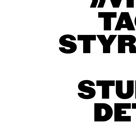
»V
TA
STYR
STU
DE