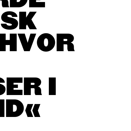
RDE
ISK
 HVOR
ER I
ND«