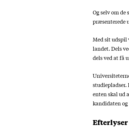
Og selv om de 
præsenterede u
Med sit udspil 
landet. Dels v
dels ved at få 
Universitetern
studiepladser. 
enten skal ud a
kandidaten og 
Efterlyse