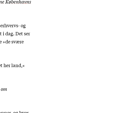
rne Københavns
 erhvervs- og
 i dag. Det ser
ge »de svære
et her land,«
r om
anner, og hvor