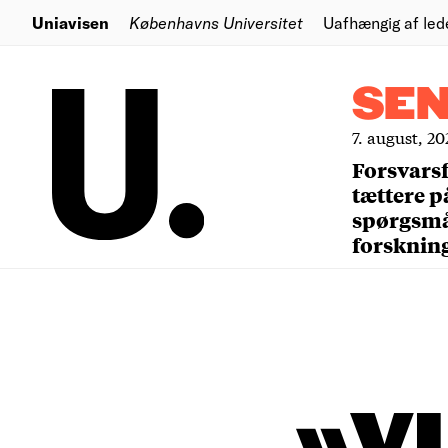
Uniavisen
Københavns Universitet
Uafhængig af led
SE
7. august, 20
Forsvars
tættere p
spørgsm
forsknin