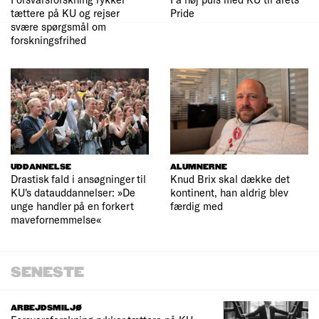
tættere på KU og rejser
Pride
svære spørgsmål om
forskningsfrihed
UDDANNELSE
ALUMNERNE
Drastisk fald i ansøgninger til
Knud Brix skal dække det
KU's datauddannelser: »De
kontinent, han aldrig blev
unge handler på en forkert
færdig med
mavefornemmelse«
SENESTE
ARBEJDSMILJØ