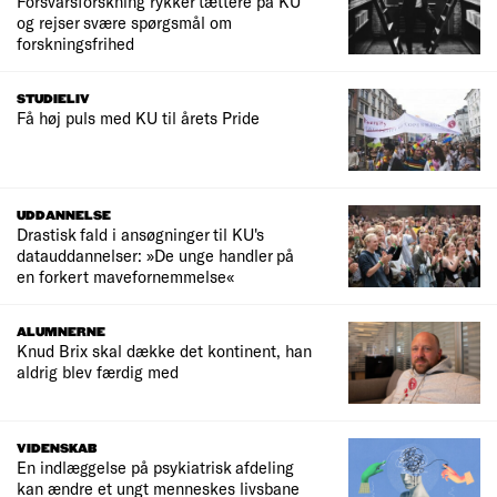
Forsvarsforskning rykker tættere på KU
og rejser svære spørgsmål om
forskningsfrihed
STUDIELIV
Få høj puls med KU til årets Pride
UDDANNELSE
Drastisk fald i ansøgninger til KU's
datauddannelser: »De unge handler på
en forkert mavefornemmelse«
ALUMNERNE
Knud Brix skal dække det kontinent, han
aldrig blev færdig med
VIDENSKAB
En indlæggelse på psykiatrisk afdeling
kan ændre et ungt menneskes livsbane