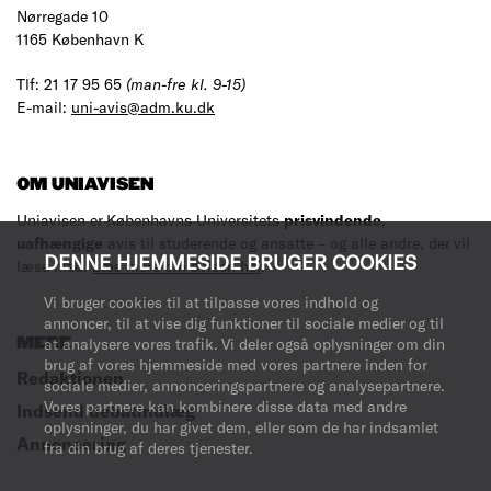
Nørregade 10
1165 København K
Tlf: 21 17 95 65
(man-fre kl. 9-15)
E-mail:
uni-avis@adm.ku.dk
OM UNIAVISEN
Uniavisen er Københavns Universitets
prisvindende
,
uafhængige
avis til studerende og ansatte – og alle andre, der vil
DENNE HJEMMESIDE BRUGER COOKIES
læse med.
Læs mere om avisen her
.
Vi bruger cookies til at tilpasse vores indhold og
annoncer, til at vise dig funktioner til sociale medier og til
MERE
at analysere vores trafik. Vi deler også oplysninger om din
brug af vores hjemmeside med vores partnere inden for
Redaktionen
sociale medier, annonceringspartnere og analysepartnere.
Vores partnere kan kombinere disse data med andre
Indsend debatindlæg
oplysninger, du har givet dem, eller som de har indsamlet
Annoncering
fra din brug af deres tjenester.