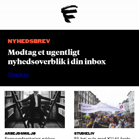
NYHEDSBREV
Modtag et ugentligt
nyhedsoverblik i din inbox
Tilmeld nu
ARBEJDSMILJØ
STUDIELIV
Forsvarsforskning rykker
Få høj puls med KU til årets