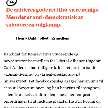
De er i deres gode ret til at være uenige.
Men det er anti-demokratisk at
sabotere en valgkamp.
Henrik Dahl, folketingsmedlem
Kandidat for Konservative Studerende og
hovedbestyrelsesmedlem for Liberal Alliance Ungdom
Carl Andersen har tidligere kritiseret dét han kaldte
»kønsaktivisme« og »krænkelseskultur« på
universitetet. I et facebookopslag drager han en linje til
censur i Sovjetunionen, og han henviser til instagram-
siden ’krænkelseskulturellememes’, der har postet
opfordringer til at nedtage plakater fra Frit Forum og
Konservative Studerende til sidens over 11.000 følgere.