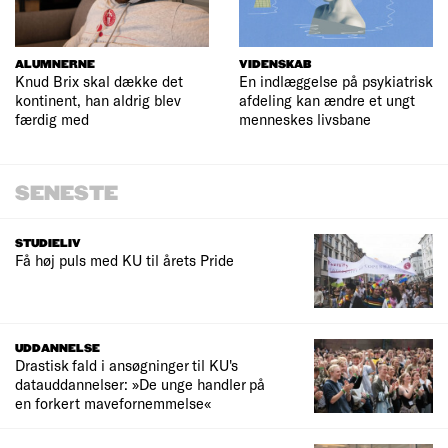
ALUMNERNE
VIDENSKAB
Knud Brix skal dække det
En indlæggelse på psykiatrisk
kontinent, han aldrig blev
afdeling kan ændre et ungt
færdig med
menneskes livsbane
SENESTE
STUDIELIV
Få høj puls med KU til årets Pride
UDDANNELSE
Drastisk fald i ansøgninger til KU's
datauddannelser: »De unge handler på
en forkert mavefornemmelse«