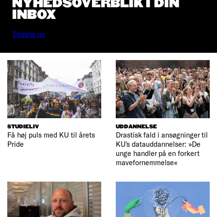
NYHEDSOVERBLIK I DIN
INBOX
Tilmeld nu
STUDIELIV
UDDANNELSE
Få høj puls med KU til årets
Drastisk fald i ansøgninger til
Pride
KU's datauddannelser: »De
unge handler på en forkert
mavefornemmelse«