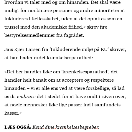
hvordan vi taler med og om hinanden. Det skal være
muligt for nonbinære personer og andre minoriteter at
inkluderes i fællesskabet, uden at det opfattes som en
trussel mod den akademiske frihed,« skrev fire
bestyrelsesmedlemmer fra fagrådet.
Jais Kjær Larsen fra ‘Inkluderende miljø på KU’ skriver,
at han hader ordet krænkelsesparathed:
»Det her handler ikke om ’krænkelsesparathed’, det
handler helt banalt om at acceptere og respektere
hinanden – vi er alle ens ved at være forskellige, så lad
os da
embrace
det i stedet for at have ondt i røven over,
at nogle mennesker ikke lige passer ind i samfundets
kasser.«
Kend dine krænkelsesbegreber
.
LÆS OGSÅ
: