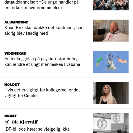
datauddannelser: »De unge handler på
en forkert mavefornemmelse«
ALUMNERNE
Knud Brix skal dække det kontinent, han
aldrig blev færdig med
VIDENSKAB
En indlæggelse på psykiatrisk afdeling
kan ændre et ungt menneskes livsbane
HOLDET
Hvis det er vigtigt for kollegerne, er det
vigtigt for Cecilie
DEBAT
af:
Ole Kjærulff
IDF-billede hører selvfølgelig ikke