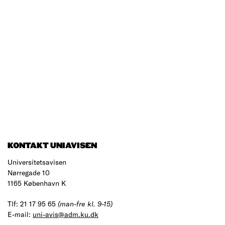
KONTAKT UNIAVISEN
Universitetsavisen
Nørregade 10
1165 København K
Tlf: 21 17 95 65
(man-fre kl. 9-15)
E-mail:
uni-avis@adm.ku.dk