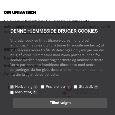
OM UNIAVISEN
Uniavisen er Københavns Universitets
prisvindende
,
uafhængige
avis til studerende og ansatte – og alle andre, der vil
DENNE HJEMMESIDE BRUGER COOKIES
læse med.
Læs mere om avisen her
.
Vi bruger cookies til at tilpasse vores indhold og
annoncer, til at vise dig funktioner til sociale medier og til
MERE
at analysere vores trafik. Vi deler også oplysninger om din
brug af vores hjemmeside med vores partnere inden for
Redaktionen
sociale medier, annonceringspartnere og analysepartnere.
Vores partnere kan kombinere disse data med andre
Indsend debatindlæg
oplysninger, du har givet dem, eller som de har indsamlet
Annoncering
fra din brug af deres tjenester.
Nødvendig
Præferencer
Statistik
?
?
?
Marketing
?
Tillad valgte