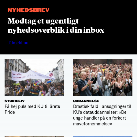
NYHEDSBREV
Modtag et ugentligt
nyhedsoverblik i din inbox
Tilmeld nu
STUDIELIV
UDDANNELSE
Få høj puls med KU til årets
Drastisk fald i ansøgninger til
Pride
KU's datauddannelser: »De
unge handler på en forkert
mavefornemmelse«