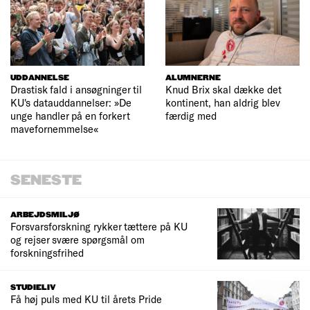
UDDANNELSE
ALUMNERNE
Drastisk fald i ansøgninger til
Knud Brix skal dække det
KU's datauddannelser: »De
kontinent, han aldrig blev
unge handler på en forkert
færdig med
mavefornemmelse«
SENESTE
ARBEJDSMILJØ
Forsvarsforskning rykker tættere på KU
og rejser svære spørgsmål om
forskningsfrihed
STUDIELIV
Få høj puls med KU til årets Pride