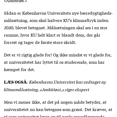
»Ambitiøs.«
Sådan er Københavns Universitets nye bæredygtigheds-
målsætning, som skal halvere KU’s klimaaftryk inden
2030, blevet betegnet. Målsætningen skal ses i en stor
ramme, hvor KU helt klart er blandt dem, der går
forrest og tager de første store skridt.
Det er vi rigtig glade for! Og ikke mindst er vi glade for,
at universitetet har lyttet til os studerende, som har
kæmpet for det.
:
Københavns Universitet har vedtaget ny
LÆS OGSÅ
klimamålsætning. »Ambitiøst,« siger ekspert
Men vi mener ikke, at det på nogen måde betyder, at
universitetet nu kan betegnes som grønt. Det kræver, at
vi som universitet lever op til nogle grundlæggende