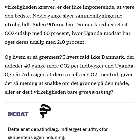
virkeligheden kræver, er det ikke imponerende, at være
den bedste. Nogle gange siger sammenligningerne
utrolig lidt. Siden 90’erne har Danmark reduceret sit
CO
2
-udslip med 60 procent, hvor Uganda modsat har
øget deres udslip med 210 procent.
Og hvem er så grønnest? I hvert fald ikke Danmark, der
udleder 40 gange mere CO
2
per indbygger end Uganda.
Og når Arla siger, at deres mælk er CO
2
– neutral, giver
det så mening at snakke om det grønne på den måde,
eller er det i virkeligheden bare
greenwashing
?
DEBAT
Dette er et debatindlæg. Indlægget er udtryk for
skribentens egen holdning.