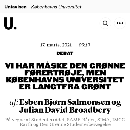
Uniavisen
Københavns Universitet
17. marts, 2021
—
09:19
DEBAT
VI HAR MÅSKE DEN GRØNNE
FØRERTRØJE, MEN
KØBENHAVNS UNIVERSITET
ER LANGTFRA GRØNT
Esben Bjørn Salmonsen og
af:
Julian David Broadbery
På vegne af Studenterrådet, SAMF-Rådet, SIMA, IMCC
Earth og Den Grønne Studenterbevægelse