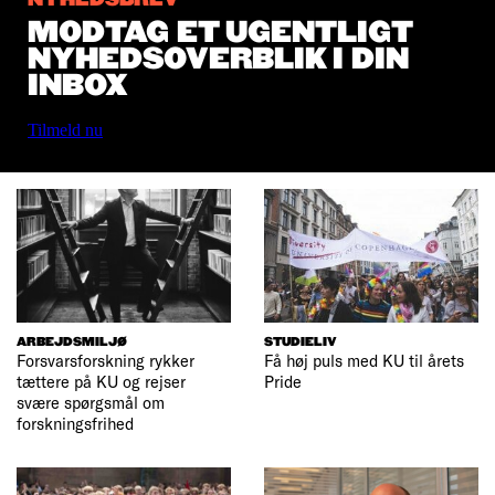
NYHEDSBREV
MODTAG ET UGENTLIGT
NYHEDSOVERBLIK I DIN
INBOX
Tilmeld nu
ARBEJDSMILJØ
STUDIELIV
Forsvarsforskning rykker
Få høj puls med KU til årets
tættere på KU og rejser
Pride
svære spørgsmål om
forskningsfrihed