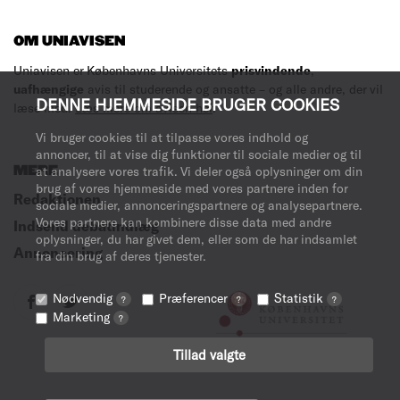
OM UNIAVISEN
Uniavisen er Københavns Universitets
prisvindende
,
uafhængige
avis til studerende og ansatte – og alle andre, der vil
DENNE HJEMMESIDE BRUGER COOKIES
læse med.
Læs mere om avisen her
.
Vi bruger cookies til at tilpasse vores indhold og
annoncer, til at vise dig funktioner til sociale medier og til
at analysere vores trafik. Vi deler også oplysninger om din
MERE
brug af vores hjemmeside med vores partnere inden for
Redaktionen
sociale medier, annonceringspartnere og analysepartnere.
Vores partnere kan kombinere disse data med andre
Indsend debatindlæg
oplysninger, du har givet dem, eller som de har indsamlet
Annoncering
fra din brug af deres tjenester.
Nødvendig
Præferencer
Statistik
?
?
?
Marketing
?
Tillad valgte