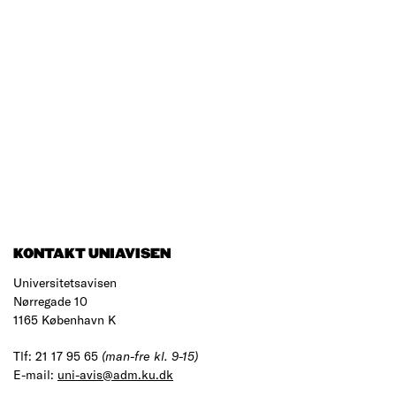
KONTAKT UNIAVISEN
Universitetsavisen
Nørregade 10
1165 København K
Tlf: 21 17 95 65
(man-fre kl. 9-15)
E-mail:
uni-avis@adm.ku.dk