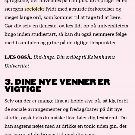
særegen
sociolekt
fyldt med absurde forkortelser og
meget lange ord, som kommer til at tage tid at lære.
Gør dig selv en tjeneste, og læs lidt op på universitetets
lingo inden studiestart, så kan du også nemmere følge
med i samtalen og grine på de rigtige tidspunkter.
:
Uni-lingo: Din ordbog til Københavns
LÆS OGSÅ
Universitet
3. DINE NYE VENNER ER
VIGTIGE
Selv om der er mange ting at holde styr på, så kig forbi
de sociale arrangementer og fredagsbarer på dit nye
studie, også hvis du måske ikke føler dig feststemt. Du
kan sagtens nøjes med at drikke en tonic uden gin, det
vigtige er, at du bruger tid med dine nye