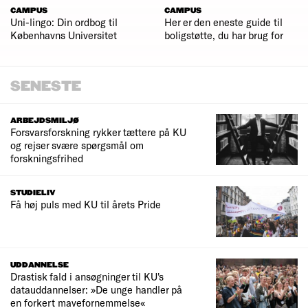
CAMPUS
CAMPUS
Uni-lingo: Din ordbog til
Her er den eneste guide til
Københavns Universitet
boligstøtte, du har brug for
SENESTE
ARBEJDSMILJØ
Forsvarsforskning rykker tættere på KU
og rejser svære spørgsmål om
forskningsfrihed
STUDIELIV
Få høj puls med KU til årets Pride
UDDANNELSE
Drastisk fald i ansøgninger til KU's
datauddannelser: »De unge handler på
en forkert mavefornemmelse«