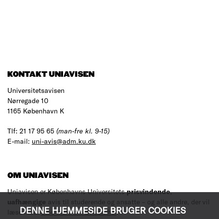
KONTAKT UNIAVISEN
Universitetsavisen
Nørregade 10
1165 København K
Tlf: 21 17 95 65
(man-fre kl. 9-15)
E-mail:
uni-avis@adm.ku.dk
OM UNIAVISEN
Uniavisen er Københavns Universitets
prisvindende
,
uafhængige
avis til studerende og ansatte – og alle andre, der vil
DENNE HJEMMESIDE BRUGER COOKIES
læse med.
Læs mere om avisen her
.