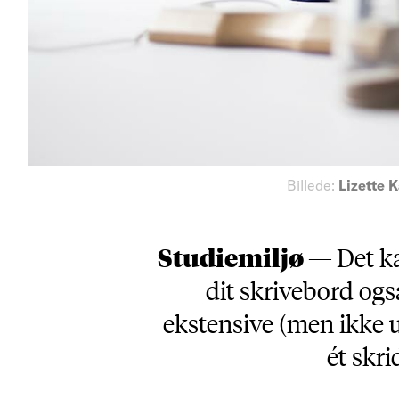
Billede:
Lizette 
Studiemiljø —
Det ka
dit skrivebord ogs
ekstensive (men ikke 
ét skr