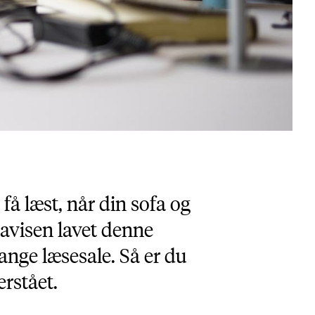
få læst, når din sofa og
iavisen lavet denne
nge læsesale. Så er du
rstået.