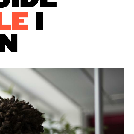
UIDE
LE
I
N