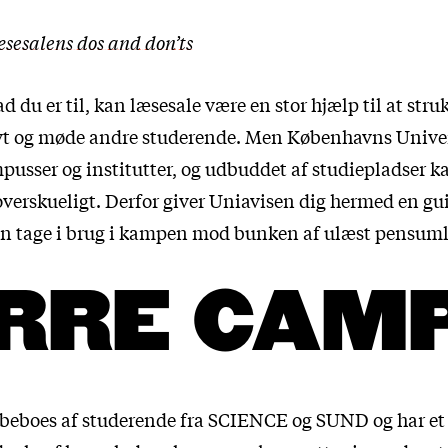
sesalens dos and don’ts
d du er til, kan læsesale være en stor hjælp til at stru
ivt og møde andre studerende. Men Københavns Univer
mpusser og institutter, og udbuddet af studiepladser k
verskueligt. Derfor giver Uniavisen dig hermed en gui
an tage i brug i kampen mod bunken af ulæst pensumli
RRE CAM
beboes af studerende fra SCIENCE og SUND og har et