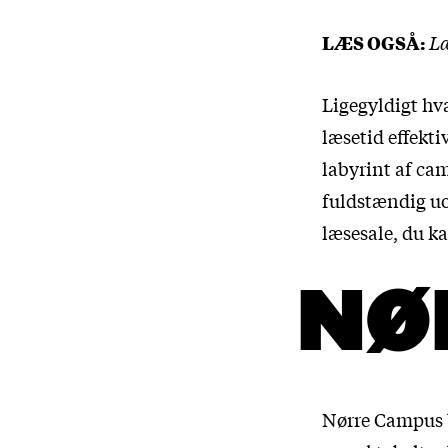
LÆS OGSÅ:
Læ
Ligegyldigt hva
læsetid effekt
labyrint af ca
fuldstændig uo
læsesale, du k
NØ
Nørre Campus 