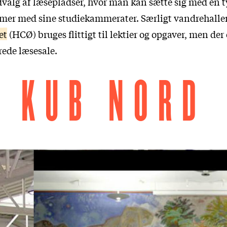
dvalg af læsepladser, hvor man kan sætte sig med en t
emer med sine studiekammerater. Særligt vandrehalle
et
(HCØ) bruges flittigt til lektier og opgaver, men der 
ede læsesale.
KUB
NORD