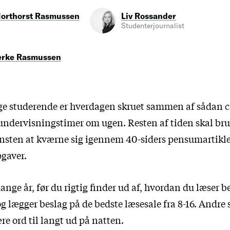
orthorst Rasmussen
Liv Rossander
Studenterjournalist
rke Rasmussen
ge studerende er hverdagen skruet sammen af sådan c
undervisningstimer om ugen. Resten af tiden skal bru
unsten at kværne sig igennem 40-siders pensumartikler
gaver.
nge år, før du rigtig finder ud af, hvordan du læser 
 og lægger beslag på de bedste læsesale fra 8-16. Andre
re ord til langt ud på natten.