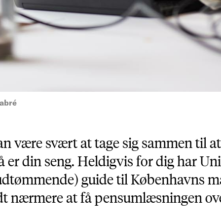
Kabré
n være svært at tage sig sammen til at 
å er din seng. Heldigvis for dig har Un
udtømmende) guide til Københavns ma
idt nærmere at få pensumlæsningen ove