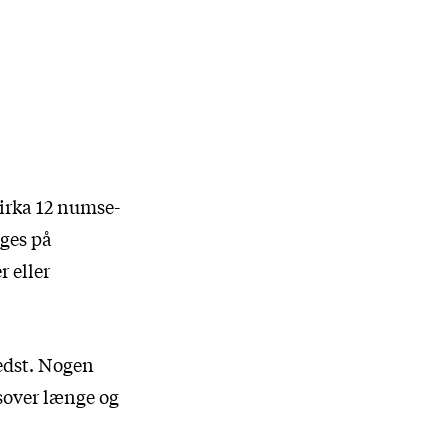
irka 12 numse-
ges på
 eller
bedst. Nogen
 sover længe og