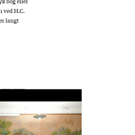
yk bog eller
n ved H.C.
er langt