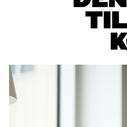
DEN
TI