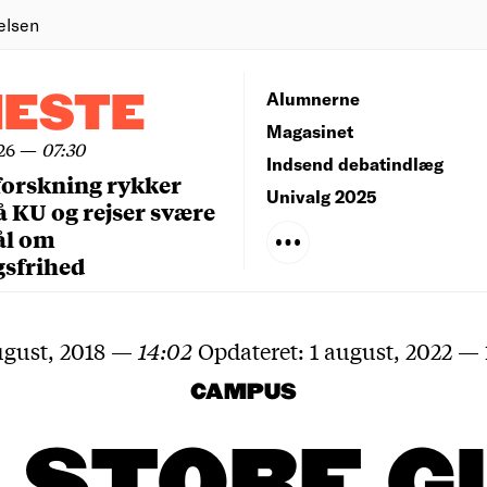
elsen
NESTE
Alumnerne
Magasinet
26
—
07:30
Indsend debatindlæg
forskning rykker
Univalg 2025
å KU og rejser svære
ål om
gsfrihed
ugust, 2018
—
14:02
Opdateret:
1 august, 2022
—
CAMPUS