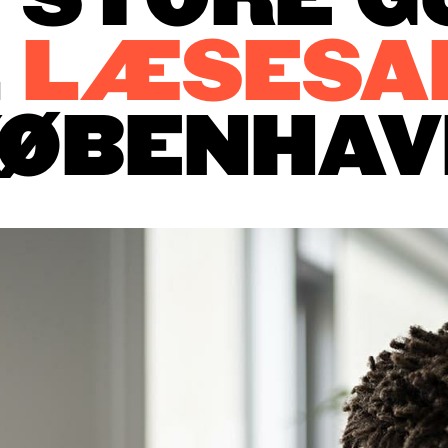
 STORE G
L
LÆSESA
KØBENHAV