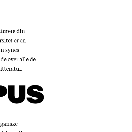
kturere din
sitet er en
an synes
de over alle de
tteratur.
PUS
 ganske