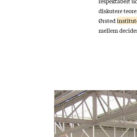
respektabelt u
diskutere teor
Ørsted
institut
mellem decider