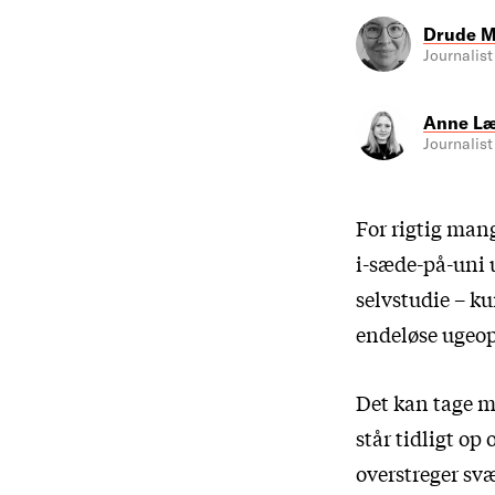
Drude M
Journalist
Anne Læ
Journalist
For rigtig man
i-sæde-på-uni 
selvstudie – k
endeløse ugeop
Det kan tage ma
står tidligt op
overstreger svæ