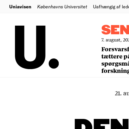
Uniavisen
Københavns Universitet
Uafhængig af led
SE
7. august, 20
Forsvars
tættere p
spørgsm
forsknin
21. a